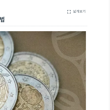
넓게보기
fullscreen
방법