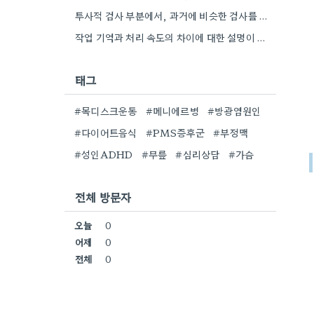
투사적 검사 부분에서, 과거에 비슷한 검사를 받았을 때 결과 해석이 너무 엉뚱해서 오히려 혼란스러웠던 기억이…
작업 기억과 처리 속도의 차이에 대한 설명이 인상적이네요. 제가 맡은 일들을 되돌아볼 때 비슷한 부분을…
태그
#목디스크운동
#메니에르병
#방광염원인
#다이어트음식
#PMS증후군
#부정맥
#성인ADHD
#무릎
#심리상담
#가슴
전체 방문자
오늘
0
어제
0
전체
0