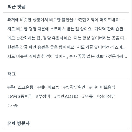
최근 댓글
과거에 비슷한 상황에서 비슷한 불안을 느꼈던 기억이 떠오르네요. 그 당시 경험을 제대로 정리하지 못해서인지, 지금도…
저도 비슷한 경험 때문에 스트레스 받는 걸 알아요. 기억력 관리 습관을 만들려고 노력하는 것도 좋지만,…
메모 습관화하는 팁, 정말 유용하네요. 저는 항상 잊어버리는 곳을 따로 챙겨두는 습관을 들이려고 노력하고 있어요.
현관문 잠금 확인 습관은 좋은 팁이네요. 저도 가끔 잊어버려서 스마트폰으로 찍어두는 걸 고려해봐야겠어요.
저도 비슷한 경험을 한 적이 있어서, 혼자 끙끙 앓는 것보다 전문가의 도움을 받는 게 정말…
태그
#목디스크운동
#메니에르병
#방광염원인
#다이어트음식
#PMS증후군
#부정맥
#성인ADHD
#무릎
#심리상담
#가슴
전체 방문자