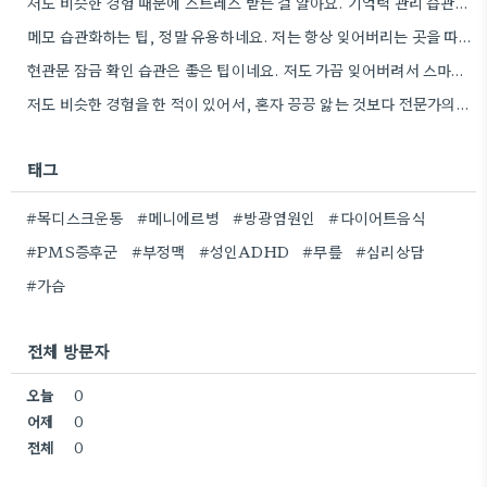
저도 비슷한 경험 때문에 스트레스 받는 걸 알아요. 기억력 관리 습관을 만들려고 노력하는 것도 좋지만,…
메모 습관화하는 팁, 정말 유용하네요. 저는 항상 잊어버리는 곳을 따로 챙겨두는 습관을 들이려고 노력하고 있어요.
현관문 잠금 확인 습관은 좋은 팁이네요. 저도 가끔 잊어버려서 스마트폰으로 찍어두는 걸 고려해봐야겠어요.
저도 비슷한 경험을 한 적이 있어서, 혼자 끙끙 앓는 것보다 전문가의 도움을 받는 게 정말…
태그
#목디스크운동
#메니에르병
#방광염원인
#다이어트음식
#PMS증후군
#부정맥
#성인ADHD
#무릎
#심리상담
#가슴
전체 방문자
오늘
0
어제
0
전체
0