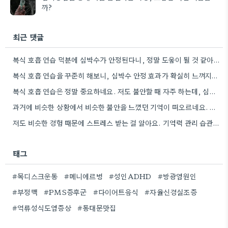
까?
최근 댓글
복식 호흡 연습 덕분에 심박수가 안정된다니, 정말 도움이 될 것 같아요. 저는 스트레스 받을 때…
복식 호흡 연습을 꾸준히 해보니, 심박수 안정 효과가 확실히 느껴지네요. 저도 오늘부터 시작해야겠습니다.
복식 호흡 연습은 정말 중요하네요. 저도 불안할 때 자주 하는데, 심박수 안정 효과가 확실히 느껴져서…
과거에 비슷한 상황에서 비슷한 불안을 느꼈던 기억이 떠오르네요. 그 당시 경험을 제대로 정리하지 못해서인지, 지금도…
저도 비슷한 경험 때문에 스트레스 받는 걸 알아요. 기억력 관리 습관을 만들려고 노력하는 것도 좋지만,…
태그
#목디스크운동
#메니에르병
#성인ADHD
#방광염원인
#부정맥
#PMS증후군
#다이어트음식
#자율신경실조증
#역류성식도염증상
#동대문맛집