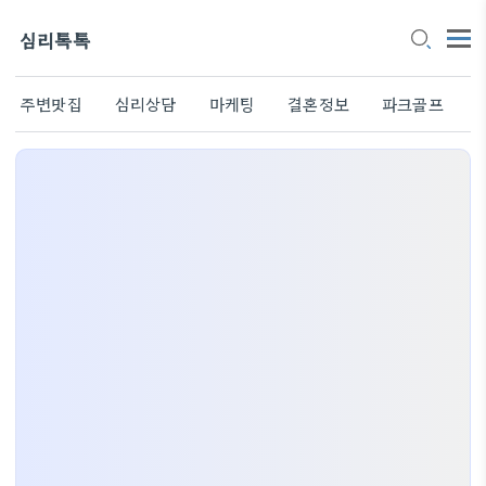
심리톡톡
주변맛집
심리상담
마케팅
결혼정보
파크골프