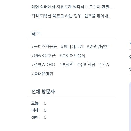
최면 상태에서 자유롭게 생각하는 모습이 정말 흥미로워요. 낡은 집 수리처럼 근본적인 문제 찾기가 중요하죠.
기억 회복을 목표로 하는 경우, 렌즈를 닦아내는 비유처럼 조금 더 섬세한 접근이 필요하겠네요.
태그
#목디스크운동
#메니에르병
#방광염원인
#PMS증후군
#다이어트음식
#성인ADHD
#부정맥
#심리상담
#가슴
#동대문맛집
전체 방문자
오늘
0
어제
0
전체
0