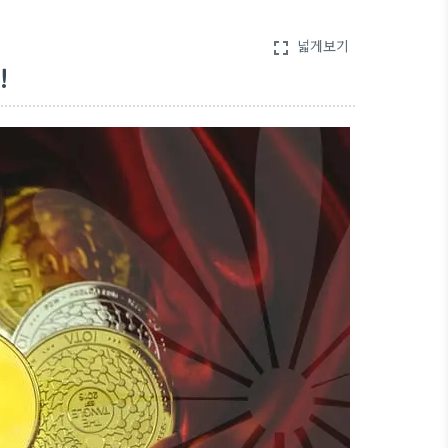
넓게보기
fullscreen
!