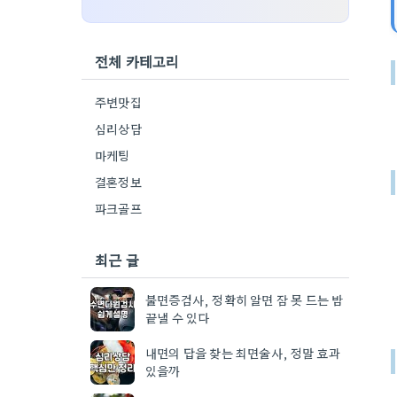
전체 카테고리
주변맛집
심리상담
마케팅
결혼정보
파크골프
최근 글
불면증검사, 정확히 알면 잠 못 드는 밤
끝낼 수 있다
내면의 답을 찾는 최면술사, 정말 효과
있을까