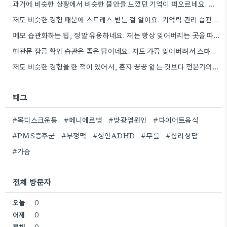
과거에 비슷한 상황에서 비슷한 불안을 느꼈던 기억이 떠오르네요. 그 당시 경험을 제대로 정리하지 못해서인지, 지금도…
저도 비슷한 경험 때문에 스트레스 받는 걸 알아요. 기억력 관리 습관을 만들려고 노력하는 것도 좋지만,…
메모 습관화하는 팁, 정말 유용하네요. 저는 항상 잊어버리는 곳을 따로 챙겨두는 습관을 들이려고 노력하고 있어요.
현관문 잠금 확인 습관은 좋은 팁이네요. 저도 가끔 잊어버려서 스마트폰으로 찍어두는 걸 고려해봐야겠어요.
저도 비슷한 경험을 한 적이 있어서, 혼자 끙끙 앓는 것보다 전문가의 도움을 받는 게 정말…
태그
#목디스크운동
#메니에르병
#방광염원인
#다이어트음식
#PMS증후군
#부정맥
#성인ADHD
#무릎
#심리상담
#가슴
전체 방문자
오늘
0
어제
0
전체
0