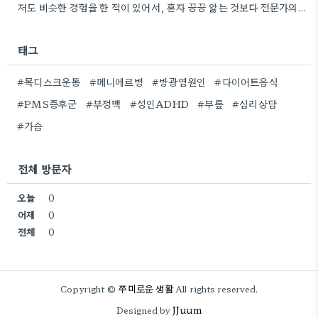
저도 비슷한 경험을 한 적이 있어서, 혼자 끙끙 앓는 것보다 전문가의 도움을 받는 게 정말…
태그
#목디스크운동
#메니에르병
#방광염원인
#다이어트음식
#PMS증후군
#부정맥
#성인ADHD
#무릎
#심리상담
#가슴
전체 방문자
오늘
0
어제
0
전체
0
쭈미로운 생활
Copyright ©
All rights reserved.
JJuum
Designed by