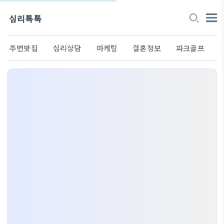
심리톡톡
주변맛집
심리상담
마케팅
결혼정보
파크골프