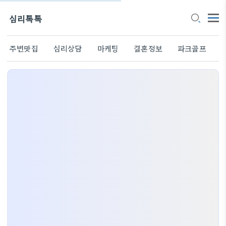
심리톡톡
주변맛집
심리상담
마케팅
결혼정보
파크골프