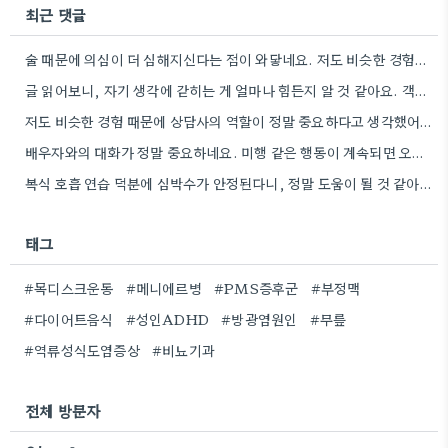
최근 댓글
술 때문에 의심이 더 심해지신다는 점이 와닿네요. 저도 비슷한 경험이 있어서 전문가의 도움을 받는 게…
글 읽어보니, 자기 생각에 갇히는 게 얼마나 힘든지 알 것 같아요. 객관적으로 판단하는 게 쉽지…
저도 비슷한 경험 때문에 상담사의 역할이 정말 중요하다고 생각했어요. 망상을 객관적으로 볼 수 있게 돕는…
배우자와의 대화가 정말 중요하네요. 미행 같은 행동이 계속되면 오히려 관계가 더 악화될 수 있을 것…
복식 호흡 연습 덕분에 심박수가 안정된다니, 정말 도움이 될 것 같아요. 저는 스트레스 받을 때…
태그
#목디스크운동
#메니에르병
#PMS증후군
#부정맥
#다이어트음식
#성인ADHD
#방광염원인
#무릎
#역류성식도염증상
#비뇨기과
전체 방문자