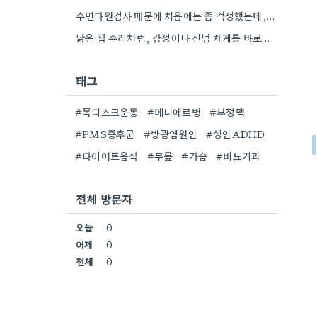
수면다원검사 때문에 처음에는 좀 걱정했는데, 수면무호흡증 같은 문제도 같이 확인해준다는 점이 좋네요.
낡은 집 수리처럼, 감정이나 신념 체계를 바로잡는다는 점이 특히 와닿네요. 제가 예전에 비슷한 경험이 있어서…
태그
#목디스크운동
#메니에르병
#부정맥
#PMS증후군
#방광염원인
#성인ADHD
#다이어트음식
#무릎
#가슴
#비뇨기과
전체 방문자
오늘
0
어제
0
전체
0