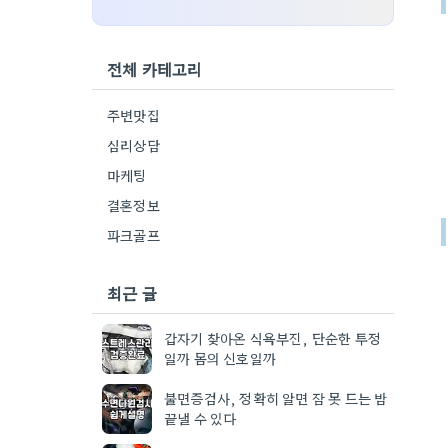
전체 카테고리
주변맛집
심리상담
마케팅
결혼정보
파크골프
최근 글
갑자기 찾아온 식욕부진, 단순한 투정
일까 몸의 신호일까
불면증검사, 정확히 알면 잠 못 드는 밤
끝낼 수 있다