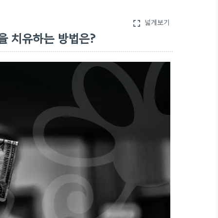
넓게보기
fullscreen
을 치유하는 방법은?