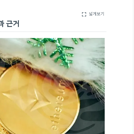
넓게보기
fullscreen
과 근거