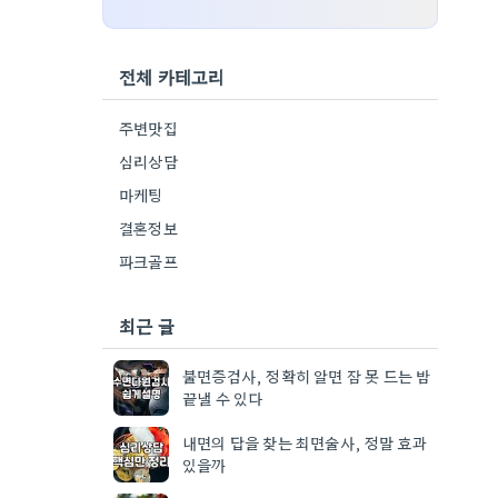
전체 카테고리
주변맛집
심리상담
마케팅
결혼정보
파크골프
최근 글
불면증검사, 정확히 알면 잠 못 드는 밤
끝낼 수 있다
내면의 답을 찾는 최면술사, 정말 효과
있을까