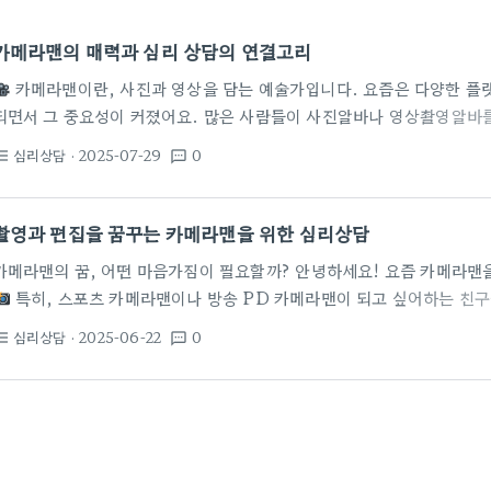
카메라맨의 매력과 심리 상담의 연결고리
카메라맨이란, 사진과 영상을 담는 예술가입니다. 요즘은 다양한 플랫
되면서 그 중요성이 커졌어요. 많은 사람들이 사진알바나 영상촬영알바를
이 카메라맨이라는 직업이 심리 상담과 어떻게 연결될까요?
카메라맨
심리상담
· 2025-07-29
0
st_bulleted
textsms
피사체를 찍는 것이 아닙니다. 그들은 상황과 감정을 포착하고, 이를 시
영한 영상과 사진은 마치 우리의 추억을 담아내는 보물같죠. 이러한 작
어 있어요. 예를 들어, 잘 찍힌 인물 사진 한 장은 그 사람이 전하는 감
촬영과 편집을 꿈꾸는 카메라맨을 위한 심리상담
카메라맨의 꿈, 어떤 마음가짐이 필요할까? 안녕하세요! 요즘 카메라맨을
특히, 스포츠 카메라맨이나 방송 PD 카메라맨이 되고 싶어하는 친구
게 꿈을 꾸다 보면 불안한 마음이나 고민이 생기기도 해요. 그런 마음을 
심리상담
· 2025-06-22
0
st_bulleted
textsms
심리상담이에요. 심리상담, 나의 고민을 털어놓는 공간 카메라맨이 되고
지만 마음의 안정이 더 중요해요. 심리상담에서는 여러분의 불안이나 고
들어, 촬영 강의를 듣거나 결혼식 영상 편집 같은 특별한 프로젝트를 맡