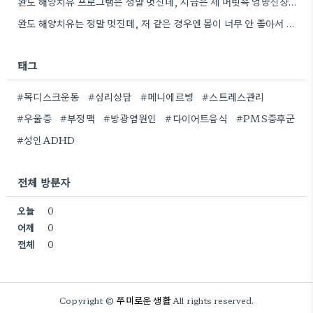
완도 해양치유 프로그램은 정말 멋진데, 지금은 제 머릿속 엉망진창인 상태라 오히려 더 답답한 느낌이네요.
완도 해양치유는 정말 멋진데, 저 같은 경우엔 몸이 너무 안 좋아서 그런 거 보면서 힐링하기…
태그
#목디스크운동
#심리상담
#메니에르병
#스트레스관리
#우울증
#부정맥
#방광염원인
#다이어트음식
#PMS증후군
#성인ADHD
전체 방문자
오늘
0
어제
0
전체
0
쭈미로운 생활
Copyright ©
All rights reserved.