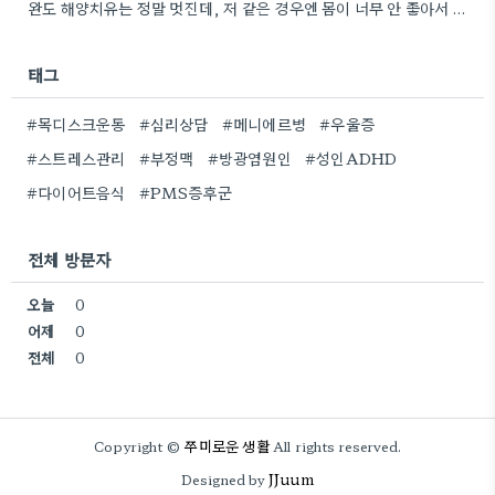
완도 해양치유는 정말 멋진데, 저 같은 경우엔 몸이 너무 안 좋아서 그런 거 보면서 힐링하기…
태그
#목디스크운동
#심리상담
#메니에르병
#우울증
#스트레스관리
#부정맥
#방광염원인
#성인ADHD
#다이어트음식
#PMS증후군
전체 방문자
오늘
0
어제
0
전체
0
쭈미로운 생활
Copyright ©
All rights reserved.
JJuum
Designed by