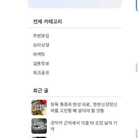
전체 카테고리
주변맛집
심리상담
마케팅
결혼정보
파크골프
최근 글
뒷목 통증과 만성 피로, 한방신경정신
과를 고민할 때 알아야 할 것들
공덕역 근처에서 약을 타 오던 날의 기
억