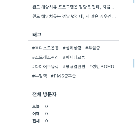
완도 해양치유 프로그램은 정말 멋진데, 지금은 제 머릿속 엉망진창인 상태라 오히려 더 답답한 느낌이네요.
완도 해양치유는 정말 멋진데, 저 같은 경우엔 몸이 너무 안 좋아서 그런 거 보면서 힐링하기…
태그
#목디스크운동
#심리상담
#우울증
#스트레스관리
#메니에르병
#다이어트음식
#방광염원인
#성인ADHD
#부정맥
#PMS증후군
전체 방문자
오늘
0
어제
0
전체
0