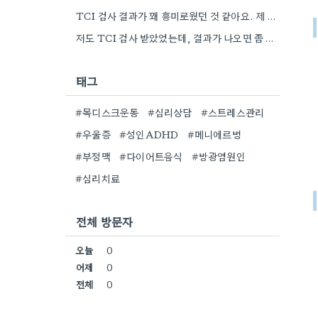
TCI 검사 결과가 꽤 흥미로웠던 것 같아요. 제 경우에도 비슷한 느낌으로, 결과지를 보지도 않고 던져버리는…
저도 TCI 검사 받았었는데, 결과가 나오면 좀 씁쓸하더라고요. 제 경우에는 결과가 나오자마자 바로 잊어버렸어요.
태그
#목디스크운동
#심리상담
#스트레스관리
#우울증
#성인ADHD
#메니에르병
#부정맥
#다이어트음식
#방광염원인
#심리치료
전체 방문자
오늘
0
어제
0
전체
0