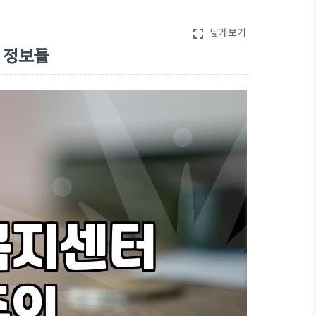
넓게보기
fullscreen
 정보들