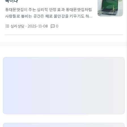
독이다
요하다. 첫 상담은 보통 40~60분 정도로 진행되며
동대문맛집이 주는 심리적 안정 효과 동대문맛집처럼
개인정보는 엄격히 비밀로 유지된다. 작은 목표를 세
사람들로 붐비는 공간은 때로 불안감을 키우기도 하지
우고 일상에서 실천하는 것이 상담의 효과를 높인다.
만, 올바르게 이용하면 마음의 안정을 도울 수 있다.
주요 접근법으로는 인지행동치료(CBT)나 대인관계
심리상담
· 2025-11-08
0
format_list_bulleted
textsms
주변 소리와 냄새, 차례차례 나오는 음식을 관찰하는
기반의 치료(DBT나 ACT 등)가 있다. 이런 방법들
순간은 현재에 집중하는 훈련이 된다. 이런 몰입은 심
은…
리상담에서 배운 기술과 비슷한 효과를 낼 수 있는데,
과도한 자극을 피하는 방법으로도 작동한다. 오늘의
목표를 하나 세우고 식사에 집중하는 연습은 간단하지
만 꾸준히 할 때 뇌의 회로를 재정렬하는 데 도움이 된
다. 동대문맛집에서의 자율적 공간 선택은 심리적 안
전감을 강화한다. 조용한 구석이나 자리가 비교적 덜
붐비는 시간대를 활용하면 감각…