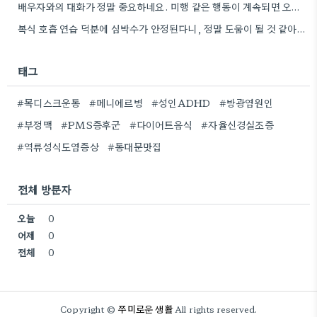
배우자와의 대화가 정말 중요하네요. 미행 같은 행동이 계속되면 오히려 관계가 더 악화될 수 있을 것…
복식 호흡 연습 덕분에 심박수가 안정된다니, 정말 도움이 될 것 같아요. 저는 스트레스 받을 때…
태그
#목디스크운동
#메니에르병
#성인ADHD
#방광염원인
#부정맥
#PMS증후군
#다이어트음식
#자율신경실조증
#역류성식도염증상
#동대문맛집
전체 방문자
오늘
0
어제
0
전체
0
쭈미로운 생활
Copyright ©
All rights reserved.