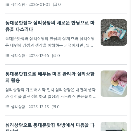
동대문맛집처럼 사람들로 붐비는 공간에서 이러한 연
고 현실적인 기대치를 조정하는 방법을 제시한다. 따
심리상담
· 2026-01-01
0
format_list_bulleted
textsms
결은 특히 두드러진다. 심리상담의 관점을 빌려 공간
라서 맛집 방문의 시작은 단순한 배고픔이 아니라 마
에 대한 감정 반응을 관찰하면 내리고 싶은 충동이나
음의 방향성을 탐색하는…
과도한 선택을 줄이는 데 도움이 된다. 공간 속 신호를
동대문맛집과 심리상담의 새로운 만남으로 마
인지하는 습관은 작지만 강력하다. 예를 들어 동대문
음을 다스리다
맛집을 방문할 때 배고픔의 신호가 불편한 대기와 혼
동대문맛집과 심리상담의 만남의 실제 효과 심리상담
합되면 판단이 흐려질 수 있다. 이때 간단한 체크리스
은 내면의 감정과 생각을 이해하는 과정이지만, 일상
트를 통해 몸의 반응을 객관화하면 충동구매를 줄이고
속 작은 맥락도 그 과정에 영향을 준다. 동대문맛집과
의도한 식사를 더 잘 이룰 수 있다. 또한 대화의 방향
심리상담
· 2025-12-16
0
format_list_bulleted
textsms
같은 식사 공간은 색채, 음악, 냄새 같은 감각 자극으
을 관리하는 것도 중요하다. 친구나…
로 마음의 분위기를 형성한다. 특히 식사와 대화가 연
결될 때 신뢰감과 안전감이 형성되어 상담의 초기 단
동대문맛집으로 배우는 마음 관리와 심리상담
계를 보다 부드럽게 만드는 경향이 있다. 현장 사례를
의 활용
가정해 보면 맛집 방문은 사회적 연결감을 강화한다.
심리상담의 기초와 시작 절차 심리상담은 내면의 생각
동대문 지역의 팝업 행사처럼 로컬 브랜드가 모이는
과 감정을 말로 정리하고 일상의 스트레스 반응을 이
이벤트는 사람들 간의 상호작용을 촉진하고, 내담자
해하는 과정이다. 많은 사람들이 불안, 우울, 관계 갈
의 감정 표현을 편안하게 만든다. 최근에는 롯데백화
심리상담
· 2025-12-15
0
format_list_bulleted
textsms
등 같은 문제를 해결하기 위해 상담을 찾는다. 이 공간
점 청량리점이 동대문 로컬 베이커리…
에서 상담자는 안전하고 비판 없는 분위기를 제공해
스스로를 더 잘 이해하도록 돕는다. 초기에는 자신이
심리상담으로 동대문맛집 탐방에서 마음을 다
해결하고 싶은 주제와 목표를 함께 탐색하는 것이 중