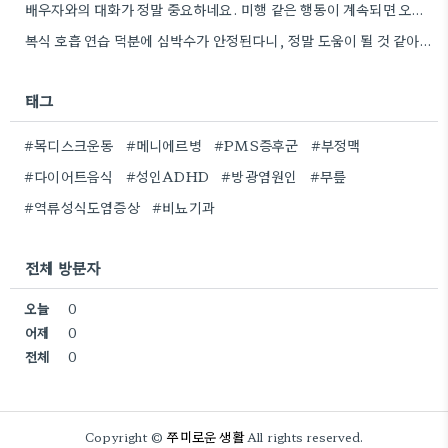
배우자와의 대화가 정말 중요하네요. 미행 같은 행동이 계속되면 오히려 관계가 더 악화될 수 있을 것…
복식 호흡 연습 덕분에 심박수가 안정된다니, 정말 도움이 될 것 같아요. 저는 스트레스 받을 때…
태그
#목디스크운동
#메니에르병
#PMS증후군
#부정맥
#다이어트음식
#성인ADHD
#방광염원인
#무릎
#역류성식도염증상
#비뇨기과
전체 방문자
오늘
0
어제
0
전체
0
쭈미로운 생활
Copyright ©
All rights reserved.