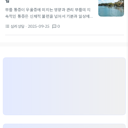
법
요소가 작동한다. 통증에 대한 기대와 해석은 실제 통
무릎 통증이 우울증에 미치는 영향과 관리 무릎의 지
증 체감에 영향을 준다. 예를 들어 희망이 낮거나 부정
속적인 통증은 신체적 불편을 넘어서 기분과 일상에
적 해석은 주관적 통증 수치를 높일 수 있다. 반대로
큰 영향을 준다. 아프면 활동이 제한되고 수면의 질이
현실적으로 상황을 바라보고 작은 개선도…
심리상담
· 2025-09-25
0
format_list_bulleted
textsms
떨어지며 작은 일에도 짜증이 쉽게 나고 자신감도 움
츠러든다. 이런 변화는 우울감의 초기 신호로 나타나
기 쉽고 통증 자체가 스트레스 반응의 원천이 되곤 한
다. 무릎연골 손상이나 전방십자인대파열처럼 구조적
문제는 장기적으로 움직임의 자유를 제한하고 일상의
즐거움을 빼앗는다. 뛰어난 육체활동이 생활의 활력
소였던 사람은 활동 감소로 우울감이 심해질 수 있으
며 타인과의 관계에서도 소극적이 된다. 이러한 심리
적 반응은 초기 대처가 늦어질수록 회복도 더디게 만
든다.…