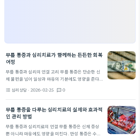
무릎 통증과 심리치료가 함께하는 든든한 회복
여정
무릎 통증과 심리의 연결 고리 무릎 통증은 단순한 신
체 불편을 넘어 일상과 마음의 기분에도 영향을 준다.
통증 강도가 높아지면 집중력은 떨어지고 수면은 짧아
심리상담
· 2026-02-25
0
format_list_bulleted
textsms
지기 쉬다. 이러한 신체적 고통은 마음의 반응을 자극
해 우울감이나 불안감을 키울 수 있다. 그래서 심리적
접근은 통증 관리의 한 축으로 고려될 필요가 있다. 무
무릎 통증을 다루는 심리치료의 실제와 효과적
릎의 신호가 뇌에서 처리되는 방식은 통증의 주관적
인 관리 방법
강도를 조절하기도 한다. 이때 부정적 생각이 반복되
무릎 통증과 심리치료의 연결 무릎 통증은 신체 증상
면 운동 회피가 생겨 재활의 속도가 느려진다. 심리적
뿐 아니라 마음에도 영향을 미친다. 만성 통증은 수면
준비가 부족하면 수술 후 초기 회복에서도 자신감을