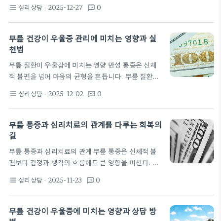
장애와 집중력 저하를 동반하고 일상 활동에 대한 회
잃을 수 있다. 이처럼 신체 증상과 마음의…
심리상담
· 2025-12-27
0
format_list_bulleted
textsms
피를 촉진한다. 심리치료는 이러한 악순환을 끊어 신
체와 마음의 상호작용을 재정렬하는 데 초점을 둔다.
통증의 심리적 측면을 이해하면 치료 계획이 더 명확
무릎 건강이 우울증 관리에 미치는 영향과 실
해진다. 인지행동적 접근은 통증에 대한 자동적 생각
천법
을 확인하고 재구성하는 데 도움이 된다. 재발성 통증
무릎 질환이 우울감에 미치는 영향 만성 통증은 신체
으로 인한 걱정은 신체 감각의 해석을 과장시키기 쉽
적 불편을 넘어 마음의 균형을 흔듭니다. 무릎 질환으
다. 환자는 무릎을 다친 기억이나 현재의 통증 신호에
로 인한 지속적인 통증과 제약은 수면 패턴을 흐트러
대해 중립적 관점을 연습한다. 이 과정에서 일상 활동
심리상담
· 2025-12-02
0
format_list_bulleted
textsms
뜨리고 피로를 불러옵니다. 이로 인해 일상 활동의 즐
계획을 점진적으로 확장하고…
거움이 줄고 사회적 관계가 멀어지며 우울감이 가중될
수 있습니다. 또한 움직임의 제한은 자립성에 대한 불
무릎 통증과 심리치료의 관계를 다루는 회복의
안감을 키워 자존감을 낮추는 경향이 있습니다. 다행
길
히 통증 관리와 심리적 지원이 함께 이루어지면 우울
무릎 통증과 심리치료의 관계 무릎 통증은 신체적 불
감의 악순환을 끊을 수 있습니다. 의사와 물리치료사
편보다 감정과 생각의 흐름에도 큰 영향을 미친다. 지
의 협력으로 통증이 감소하면 수면의 질이 회복되고
속적인 통증은 수면의 질을 떨어뜨리고 일상 활동의
신체 활동의 자신감이 돌아옵니다. 일상에 작은 목표
심리상담
· 2025-11-23
0
format_list_bulleted
textsms
의욕을 저하시킨다. 이런 변화는 피로와 불안, 우울감
를 설정하고 달성하면 자기효능감이 점진적으로 회복
을 악화시키며 회복 의지를 약화시킨다. 그래서 심리
됩니다.…
치료는 단순한 감정 조절을 넘어 통증 관리의 핵심 도
무릎 건강이 우울증에 미치는 영향과 상담 방
구가 될 수 있다. 무릎 통증을 다루는 데 있어 인지적