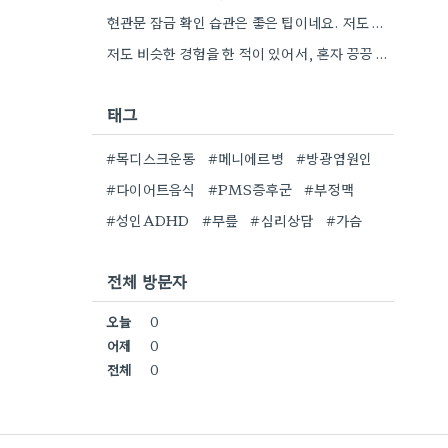
현관문 잠금 확인 습관은 좋은 팁이네요. 저도 가끔 잊어버려서 스마트폰으로 찍어두는 걸 고려해봐야겠어요.
저도 비슷한 경험을 한 적이 있어서, 혼자 끙끙 앓는 것보다 전문가의 도움을 받는 게 정말…
태그
#목디스크운동
#메니에르병
#방광염원인
#다이어트음식
#PMS증후군
#부정맥
#성인ADHD
#무릎
#심리상담
#가슴
전체 방문자
오늘
0
어제
0
전체
0