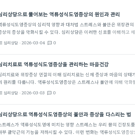
심리상담으로 풀어보는 역류성식도염증상의 원인과 관리
역류성식도염증상의 심리적 영향과 대처법 스트레스와 불안은 위장관의
증상의 증상을 악화시킬 수 있다. 심리상담은 이러한 신호를 이해하고 
다. 몸과 마음이 서로 영향을 주는 뇌-위 연결 고리는 위 건강 관리에서
심리상담
· 2026-03-04
0
st_bulleted
textsms
서 제시하는 대처 전략은 스트레스를 인식하고 관리하는 법을 배우는 데 
증상으로 표출될 때 그 해석과 반응을 바꾸는 데 도움을 준다. 이완 기법은
해 신체 반응을 안정시키는 데 효과적이다. 일상에서의 작은 변화가 위…
심리치료로 역류성식도염증상을 관리하는 마음건강
심리치료와 위장증상 연결의 이해 심리치료는 신체 증상과 마음의 상태가
의 원리를 다룹니다. 역류성식도염증상은 스트레스나 불안에 의해 악화될
불편감의 지속 시간이 달라질 수 있습니다. 따라서 심리치료는 증상 자체
심리상담
· 2026-03-03
0
st_bulleted
textsms
에 생활 패턴의 변화를 촉진합니다. 뇌와 장은 신경으로 연결되어 있어
들 수 있습니다. 과도한 근육긴장과 예민한 주의집중이 속쓰림 같은 증상
이는 악화의 악순환으로 이어질 수 있습니다. 심리치료는 이러한 과민한
심리상담으로 역류성식도염증상의 불안과 증상을 다스리는 법
을…
스트레스가 역류성식도염에 미치는 영향 스트레스는 우리 몸의 긴장도를
하부 괄약근의 기능을 저하시킬 수 있다. 이런 변화는 역류성식도염증상