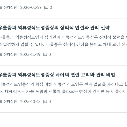
만약 일상에서 이어지는 스트레스가 신체의 재생력을 갉아먹는다면 증상은
심리상담
· 2026-02-28
0
st_bulleted
textsms
상담은 스트레스의 구체적 원인을 파악하고 반응 패턴을 바꾸는 데 도움
생각이 신체 반응에 어떤 영향을 주는지 설명한다. 생각을 재구성하고 
대한 공포를 줄일 수 있다. 동시에 호흡법과 이완훈련 같은 생리적 전략
우울증과 역류성식도염증상의 심리적 연결과 관리 전략
우울증과 역류성식도염의 심리연계 역류성식도염증상은 신체적 불편을 
와 밀접하게 얽힐 수 있다. 우울증은 심리적 긴장을 높이고 체내 교감 
의 긴장을 자극할 수 있다. 이로 인해 가슴 쓰림이나 속 쓰림이 더 자주 
심리상담
· 2025-12-19
0
st_bulleted
textsms
다. 따라서 증상은 단순한 소화 문제를 넘어 마음의 상태와 상호 작용하는
만성적인 위장 증상은 우울감과 불안을 악화시키는 요소로 작용한다. 우
수면의 질을 떨어뜨려 GERD의 악화를 촉진한다. 또한 통증과…
우울증과 역류성식도염증상 사이의 연결 고리와 관리 비법
역류성식도염증상의 핵심 이해 역류성 식도염은 천의 얼굴을 가진다고 
다. 대표적으로 가슴 쓰림과 신물이 올라오는 현상이 있지만 목 이물감이
한 쉰 목소리나 좌상복부의 불편감처럼 비전형적인 신호도 자주 보고된다
심리상담
· 2025-10-13
0
st_bulleted
textsms
을 이해하고 관리 계획을 세우는 데 중요한 포인트가 된다. 특히 우울감이
게 느끼게 만들 수 있다. 심리적 스트레스가 증가하면 위장 건강의 반응도
다. 불면이나 피로가 동반되면 식도염의 회복 속도도 떨어지는 경향이 있