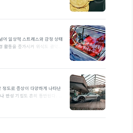
 더욱 자주 나타날 수 있다. 심리
을 준다. 인지행동적 접근은 부정적
현실적 대안을 찾는 과정에서 증상에
이 식도 근육의 긴장을…
넘어 일상적 스트레스와 감정 상태
신경 활동을 증가시켜 위식도 괄약근
느껴지거나 더 강하게 보고될 수 있
 신호일 수 있다. 여러 연구에서
울한 상태는 밤새 뒤척이게 만들고
할 정도로 증상이 다양하게 나타난
나 만성 기침도 흔히 동반된다. 또
. 이러한 다양성은 일상에서 증상
나 불안이 이 질환의 증상을 더 크
 커져 증상이 자주 악화될 수 있
다.…