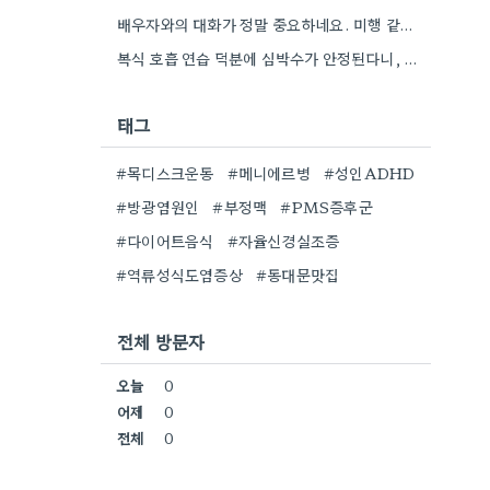
배우자와의 대화가 정말 중요하네요. 미행 같은 행동이 계속되면 오히려 관계가 더 악화될 수 있을 것…
복식 호흡 연습 덕분에 심박수가 안정된다니, 정말 도움이 될 것 같아요. 저는 스트레스 받을 때…
태그
#목디스크운동
#메니에르병
#성인ADHD
#방광염원인
#부정맥
#PMS증후군
#다이어트음식
#자율신경실조증
#역류성식도염증상
#동대문맛집
전체 방문자
오늘
0
어제
0
전체
0