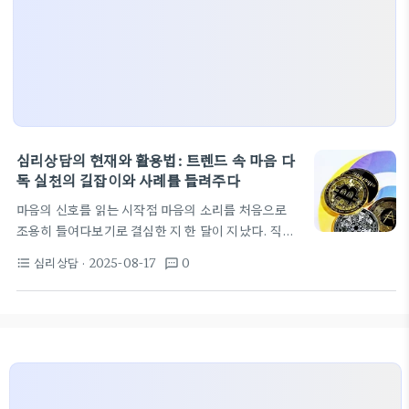
심리상담의 현재와 활용법: 트렌드 속 마음 다
독 실천의 길잡이와 사례를 들려주다
마음의 신호를 읽는 시작점 마음의 소리를 처음으로
조용히 들여다보기로 결심한 지 한 달이 지났다. 직장
에서의 과중한 업무와 가정의 작은 트러블이 겹치자
심리상담
· 2025-08-17
0
format_list_bulleted
textsms
수면은 얕아지고 집중력은 흐려졌다. 가진 것이라곤
피곤뿐이었고, 밤이 오면 잡히지 않는 생각들이 오늘
의 하루를 되풀이했다. 이때 나는 혼자 해결하려 하기
보다 전문가의 도움이 필요하다고 느꼈다. 처음 방문
하는 심리상담은 낯설었지만, 차근차근 시작하는 것
이 중요하다고 배웠다. 상담의 첫걸음은 자신을 관찰
하는 습관을 들이는 것이고, 이를 통해 마음의 신호를