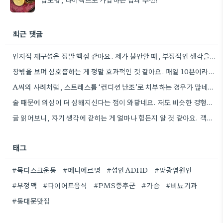
최근 댓글
인지적 재구성은 정말 핵심 같아요. 제가 불안할 때, 부정적인 생각을 긍정적으로 바꾸려고 노력하는데, 작은 변화가…
창밖을 보며 심호흡하는 게 정말 효과적인 것 같아요. 매일 10분이라도 꾸준히 하면 몸과 마음이 훨씬…
A씨의 사례처럼, 스트레스를 ‘컨디션 난조’로 치부하는 경우가 많네요. 꾸준한 자기 관찰이 정말 중요하다고 생각해요.
술 때문에 의심이 더 심해지신다는 점이 와닿네요. 저도 비슷한 경험이 있어서 전문가의 도움을 받는 게…
글 읽어보니, 자기 생각에 갇히는 게 얼마나 힘든지 알 것 같아요. 객관적으로 판단하는 게 쉽지…
태그
#목디스크운동
#메니에르병
#성인ADHD
#방광염원인
#부정맥
#다이어트음식
#PMS증후군
#가슴
#비뇨기과
#동대문맛집